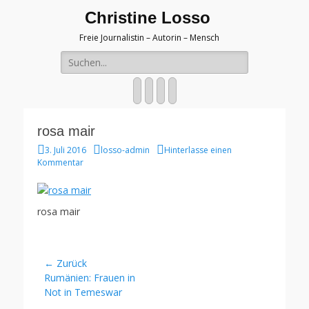
Christine Losso
Freie Journalistin – Autorin – Mensch
Suche
nach:
Facebook
Twitter
WordPress
Website
rosa mair
Veröffentlicht
Autor
3. Juli 2016
losso-admin
Hinterlasse einen
am
Kommentar
rosa mair
Beitragsnavigation
← Zurück
Vorheriger
Rumänien: Frauen in
Beitrag:
Not in Temeswar