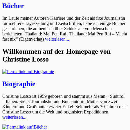
Bücher
Veröffentlicht
Im Laufe meiner Autoren-Karriere und der Zeit als fixe Journalistin
am:
für mehrere Tageszeitung und Zeitschriften, habe ich einige Bücher
20.
geschrieben, die authentisch über Schicksale von Menschen
Juni
berichteten. Thailand: Mai Pen Rai „Thailand: Mai Pen Rai – Macht
2016
nach
fast nix“ (Eigenverlag)
weiterlesen...
Christine
Losso
Willkommen auf der Homepage von
Christine Losso
Biographie
Christine Losso ist 1959 geboren und stammt aus Meran – Südtirol
– Italien. Sie ist Journalistin und Buchautorin. Mutter von zwei
Kindern und Großmutter zweier Enkel. Seit mehr als 30 Jahren reist
Christine Losso um die Welt und organisiert Expeditionen,
weiterlesen...