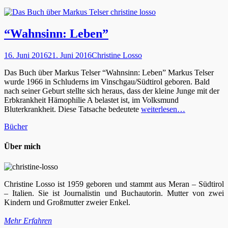
“Wahnsinn: Leben”
Veröffentlicht
Autor
16. Juni 2016
21. Juni 2016
Christine Losso
am
Das Buch über Markus Telser “Wahnsinn: Leben” Markus Telser
wurde 1966 in Schluderns im Vinschgau/Südtirol geboren. Bald
nach seiner Geburt stellte sich heraus, dass der kleine Junge mit der
Erbkrankheit Hämophilie A belastet ist, im Volksmund
Bluterkrankheit. Diese Tatsache bedeutete
weiterlesen…
Kategorien
Bücher
Über mich
Christine Losso ist 1959 geboren und stammt aus Meran – Südtirol
– Italien. Sie ist Journalistin und Buchautorin. Mutter von zwei
Kindern und Großmutter zweier Enkel.
Mehr Erfahren