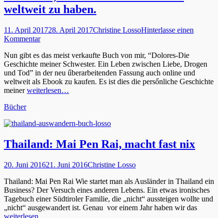
weltweit zu haben.
Veröffentlicht
Autor
11. April 2017
28. April 2017
Christine Losso
Hinterlasse einen
am
Kommentar
Nun gibt es das meist verkaufte Buch von mir, “Dolores-Die
Geschichte meiner Schwester. Ein Leben zwischen Liebe, Drogen
und Tod” in der neu űberarbeitenden Fassung auch online und
weltweit als Ebook zu kaufen. Es ist dies die persőnliche Geschichte
meiner
weiterlesen…
Kategorien
Bücher
Thailand: Mai Pen Rai, macht fast nix
Veröffentlicht
Autor
20. Juni 2016
21. Juni 2016
Christine Losso
am
Thailand: Mai Pen Rai Wie startet man als Ausländer in Thailand ein
Business? Der Versuch eines anderen Lebens. Ein etwas ironisches
Tagebuch einer Südtiroler Familie, die „nicht“ aussteigen wollte und
„nicht“ ausgewandert ist. Genau vor einem Jahr haben wir das
weiterlesen…