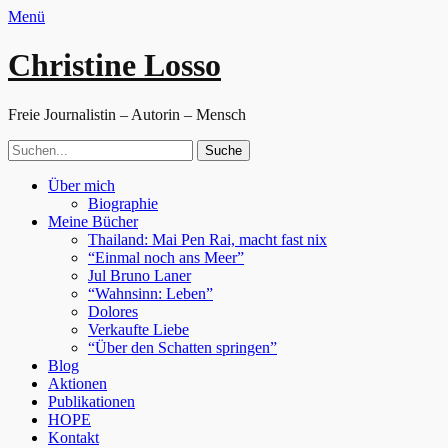
Menü
Christine Losso
Freie Journalistin – Autorin – Mensch
Suche
nach:
Facebook
Twitter
WordPress
Website
Primäres
Zum
Über mich
Inhalt
Biographie
Menü
springen
Meine Bücher
Thailand: Mai Pen Rai, macht fast nix
“Einmal noch ans Meer”
Jul Bruno Laner
“Wahnsinn: Leben”
Dolores
Verkaufte Liebe
“Über den Schatten springen”
Blog
Aktionen
Publikationen
HOPE
Kontakt