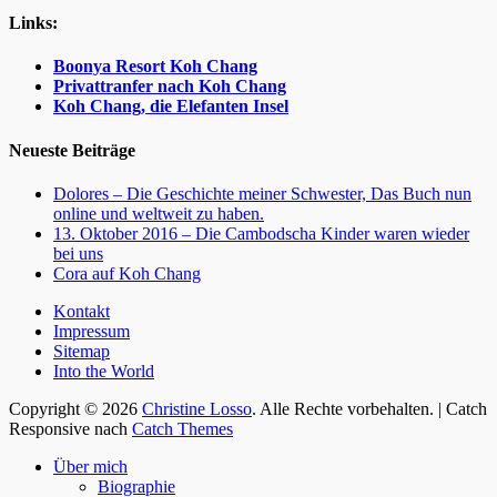
Links:
Boonya Resort Koh Chang
Privattranfer nach Koh Chang
Koh Chang, die Elefanten Insel
Neueste Beiträge
Dolores – Die Geschichte meiner Schwester, Das Buch nun
online und weltweit zu haben.
13. Oktober 2016 – Die Cambodscha Kinder waren wieder
bei uns
Cora auf Koh Chang
Kontakt
Impressum
Sitemap
Into the World
Facebook
Twitter
WordPress
Website
Copyright © 2026
Christine Losso
. Alle Rechte vorbehalten. | Catch
Responsive nach
Catch Themes
Nach
Über mich
oben
Biographie
scrollen