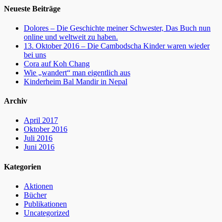
Facebook
Twitter
WordPress
Website
Neueste Beiträge
Dolores – Die Geschichte meiner Schwester, Das Buch nun
online und weltweit zu haben.
13. Oktober 2016 – Die Cambodscha Kinder waren wieder
bei uns
Cora auf Koh Chang
Wie „wandert“ man eigentlich aus
Kinderheim Bal Mandir in Nepal
Archiv
April 2017
Oktober 2016
Juli 2016
Juni 2016
Kategorien
Aktionen
Bücher
Publikationen
Uncategorized