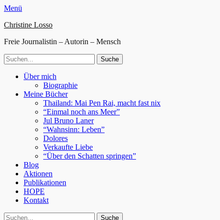
Menü
Christine Losso
Freie Journalistin – Autorin – Mensch
Suche
nach:
Facebook
Twitter
WordPress
Website
Primäres
Zum
Über mich
Inhalt
Biographie
Menü
springen
Meine Bücher
Thailand: Mai Pen Rai, macht fast nix
“Einmal noch ans Meer”
Jul Bruno Laner
“Wahnsinn: Leben”
Dolores
Verkaufte Liebe
“Über den Schatten springen”
Blog
Aktionen
Publikationen
HOPE
Kontakt
Suchen
Suche