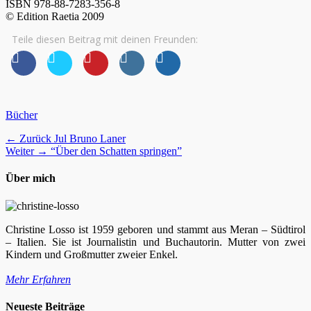
ISBN 978-88-7283-356-8
© Edition Raetia 2009
Teile diesen Beitrag mit deinen Freunden:
Kategorien
Bücher
Beitragsnavigation
Vorheriger
← Zurück
Jul Bruno Laner
Nächster
Beitrag:
Weiter →
“Über den Schatten springen”
Beitrag:
Über mich
Christine Losso ist 1959 geboren und stammt aus Meran – Südtirol
– Italien. Sie ist Journalistin und Buchautorin. Mutter von zwei
Kindern und Großmutter zweier Enkel.
Mehr Erfahren
Facebook
Twitter
WordPress
Website
Neueste Beiträge