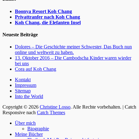
Boonya Resort Koh Chang
Privattranfer nach Koh Chang
Koh Chang, die Elefanten Insel
Neueste Beiträge
Dolores – Die Geschichte meiner Schwester, Das Buch nun
online und weltweit zu haben.
13. Oktober 2016 – Die Cambodscha Kinder waren wieder
bei uns
Cora auf Koh Chang
Kontakt
Impressum
Sitemap
Into the World
Facebook
Twitter
WordPress
Website
Copyright © 2026
Christine Losso
. Alle Rechte vorbehalten. | Catch
Responsive nach
Catch Themes
Nach
Über mich
oben
Biographie
scrollen
Meine Bücher