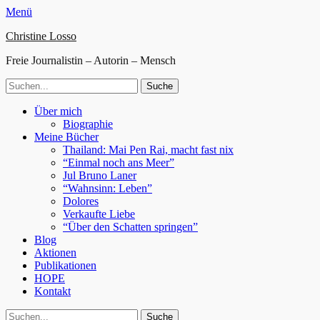
Menü
Christine Losso
Freie Journalistin – Autorin – Mensch
Suche
nach:
Facebook
Twitter
WordPress
Website
Primäres
Zum
Über mich
Inhalt
Biographie
Menü
springen
Meine Bücher
Thailand: Mai Pen Rai, macht fast nix
“Einmal noch ans Meer”
Jul Bruno Laner
“Wahnsinn: Leben”
Dolores
Verkaufte Liebe
“Über den Schatten springen”
Blog
Aktionen
Publikationen
HOPE
Kontakt
Suchen
Suche