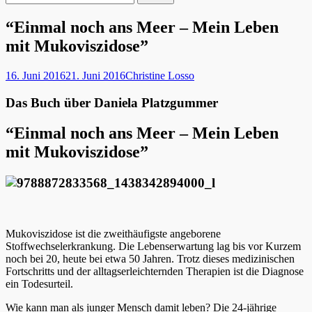
nach:
“Einmal noch ans Meer – Mein Leben
mit Mukoviszidose”
Veröffentlicht
Autor
16. Juni 2016
21. Juni 2016
Christine Losso
am
Das Buch über Daniela Platzgummer
“Einmal noch ans Meer – Mein Leben
mit Mukoviszidose”
Mukoviszidose ist die zweithäufigste angeborene
Stoffwechselerkrankung. Die Lebenserwartung lag bis vor Kurzem
noch bei 20, heute bei etwa 50 Jahren. Trotz dieses medizinischen
Fortschritts und der alltagserleichternden Therapien ist die Diagnose
ein Todesurteil.
Wie kann man als junger Mensch damit leben? Die 24-jährige