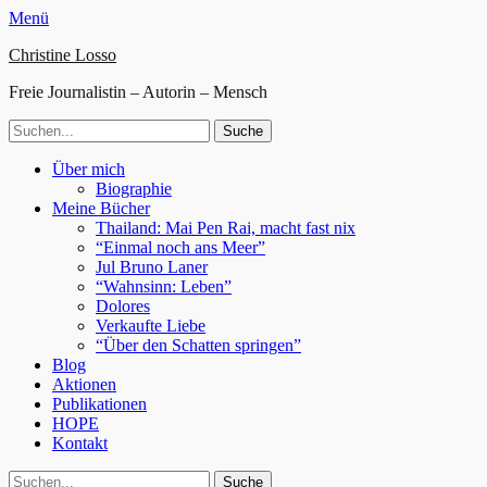
Menü
Christine Losso
Freie Journalistin – Autorin – Mensch
Suche
nach:
Facebook
Twitter
WordPress
Website
Primäres
Zum
Über mich
Inhalt
Biographie
Menü
springen
Meine Bücher
Thailand: Mai Pen Rai, macht fast nix
“Einmal noch ans Meer”
Jul Bruno Laner
“Wahnsinn: Leben”
Dolores
Verkaufte Liebe
“Über den Schatten springen”
Blog
Aktionen
Publikationen
HOPE
Kontakt
Suchen
Suche