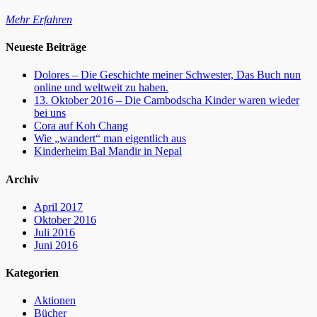
Mehr Erfahren
Facebook
Twitter
WordPress
Website
Neueste Beiträge
Dolores – Die Geschichte meiner Schwester, Das Buch nun
online und weltweit zu haben.
13. Oktober 2016 – Die Cambodscha Kinder waren wieder
bei uns
Cora auf Koh Chang
Wie „wandert“ man eigentlich aus
Kinderheim Bal Mandir in Nepal
Archiv
April 2017
Oktober 2016
Juli 2016
Juni 2016
Kategorien
Aktionen
Bücher