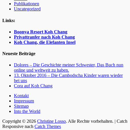
Publikationen
Uncategorized
Links:
Boonya Resort Koh Chang
Privattranfer nach Koh Chang
Koh Chang, die Elefanten Insel
Neueste Beiträge
Dolores – Die Geschichte meiner Schwester, Das Buch nun
online und weltweit zu haben.
13. Oktober 2016 – Die Cambodscha Kinder waren wieder
bei uns
Cora auf Koh Chang
Kontakt
Impressum
Sitemap
Into the World
Facebook
Twitter
WordPress
Website
Copyright © 2026
Christine Losso
. Alle Rechte vorbehalten. | Catch
Responsive nach
Catch Themes