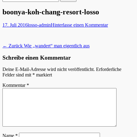
nach:
boonya-koh-chang-resort-losso
Veröffentlicht
Autor
17. Juli 2016
losso-admin
Hinterlasse einen Kommentar
am
Beitragsnavigation
Vorheriger
← Zurück
Wie „wandert“ man eigentlich aus
Beitrag:
Schreibe einen Kommentar
Deine E-Mail-Adresse wird nicht veröffentlicht.
Erforderliche
Felder sind mit
*
markiert
Kommentar
*
Name
*